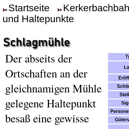
Startseite
Kerkerbachba
und Haltepunkte
Der abseits der
T
L
Ortschaften an der
Eröf
gleichnamigen Mühle
Schl
Stel
gelegene Haltepunkt
Sig
Persone
besaß eine gewisse
Güter