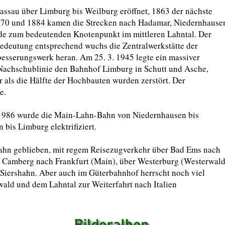
ssau über Limburg bis Weilburg eröffnet, 1863 der nächste
1870 und 1884 kamen die Strecken nach Hadamar, Niedernhause
de zum bedeutenden Knotenpunkt im mittleren Lahntal. Der
edeutung entsprechend wuchs die Zentralwerkstätte der
sserungswerk heran. Am 25. 3. 1945 legte ein massiver
e Nachschublinie den Bahnhof Limburg in Schutt und Asche,
als die Hälfte der Hochbauten wurden zerstört. Der
e.
 1986 wurde die Main-Lahn-Bahn von Niedernhausen bis
bis Limburg elektrifiziert.
lbahn geblieben, mit regem Reisezugverkehr über Bad Ems nach
d Camberg nach Frankfurt (Main), über Westerburg (Westerwald
Siershahn. Aber auch im Güterbahnhof herrscht noch viel
wald und dem Lahntal zur Weiterfahrt nach Italien