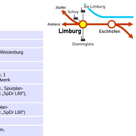
 Westerburg
, 1
lwerk
w., Spurplan-
t „SpDr L60“),
lan-
t „SpDr L60“)
um,