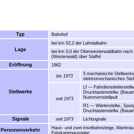
Typ
Bahnhof
bei km 52,2 der Lahntalbahn
Lage
bei km 0,0 der Oberwesterwaldbahn nach
(Westerwald) über Staffel
Eröffnung
1862
5 mechanische Stellwerke
bis 1973
elektromechanisches Stel
Lf — Fahrdienstleiterstell
Stellwerke
Drucktastenstellw. (Bauar
Nummernstellpult
seit 1973
R1 — Wärterstellw., Spurp
Drucktastenstellw. (Bauar
Signale
seit 1973
Lichtsignale
Haus- und zwei Inselbahnsteige, Wartera
Personenverkehr
Fahrkartenausgabe