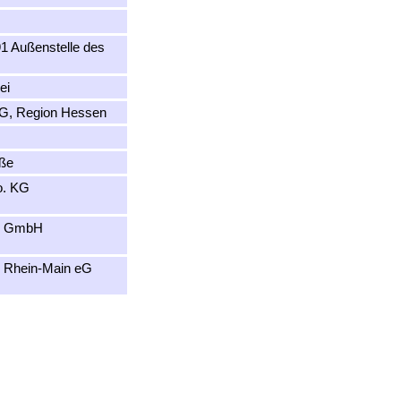
1 Außenstelle des
ei
AG, Region Hessen
aße
o. KG
rg GmbH
e Rhein-Main eG