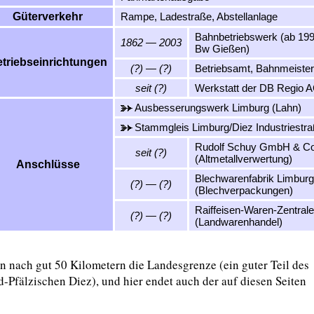
Güterverkehr
Rampe, Ladestraße, Abstellanlage
Bahnbetriebswerk (ab 199
1862 — 2003
Bw Gießen)
triebseinrichtungen
(?) — (?)
Betriebsamt, Bahnmeister
seit (?)
Werkstatt der DB Regio 
Ausbesserungswerk Limburg (Lahn)
Stammgleis Limburg/Diez Industriestr
Rudolf Schuy GmbH & C
seit (?)
(Altmetallverwertung)
Anschlüsse
Blechwarenfabrik Limbu
(?) — (?)
(Blechverpackungen)
Raiffeisen-Waren-Zentral
(?) — (?)
(Landwarenhandel)
n nach gut 50 Kilometern die Landesgrenze (ein guter Teil des
d-Pfälzischen Diez), und hier endet auch der auf diesen Seiten