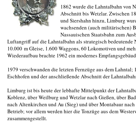
1862 wurde die Lahntalbahn von Na
Abschnitt bis Wetzlar. Zwischen 
und Siershahn hinzu, Limburg wur
wachsenden (auch militärischen) B
Nassauischen Staatsbahn zum Ausbe
Luftangriff auf die Lahntalbahn als strategisch bedeutend
10.000 m Gleise, 1.600 Waggons, 60 Lokomotiven und mehr 
Wiederaufbau brachte 1962 ein modernes Empfangsgebäud
1979 verschwanden die letzten Fernzüge aus dem Lahntal;
Eschhofen und der anschließende Abschnitt der Lahntalbahn 
Limburg ist bis heute der lebhafte Mittelpunkt der Lahnta
Koblenz, über Weilburg und Wetzlar nach Gießen, über Ba
nach Altenkirchen und Au (Sieg) und über Montabaur nach 
Betrieb; vor allem werden hier die Tonzüge aus dem Wester
zusammengestellt.