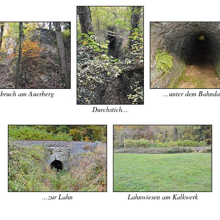
kbruch am Auerberg
...unter dem Bahnd
Durchstich...
...zur Lahn
Lahnwiesen am Kalkwerk