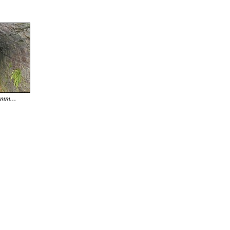
amm...