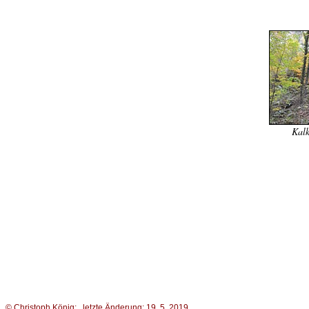
Kal
© Christoph König; letzte Änderung: 19. 5. 2019